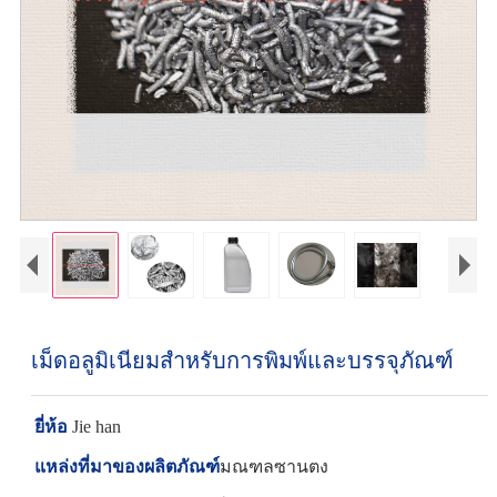
เม็ดอลูมิเนียมสำหรับการพิมพ์และบรรจุภัณฑ์
ยี่ห้อ
Jie han
แหล่งที่มาของผลิตภัณฑ์
มณฑลซานตง