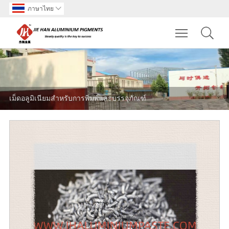
ภาษาไทย

Toggle main m
เม็ดอลูมิเนียมสำหรับการพิมพ์และบรรจุภัณฑ์