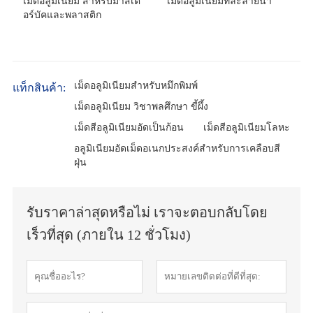
เม็ดอลูมิเนียม สำหรับมาสเต
เม็ดอลูมิเนียมที่ละลายน้ำ
อร์บัคและพลาสติก
เม็ดอลูมิเนียมสำหรับหมึกพิมพ์
แท็กสินค้า:
เม็ดอลูมิเนียม วิชาพลศึกษา ขี้ผึ้ง
เม็ดสีอลูมิเนียมอัดเป็นก้อน
เม็ดสีอลูมิเนียมโลหะ
อลูมิเนียมอัดเม็ดอเนกประสงค์สำหรับการเคลือบสี
ฝุ่น
รับราคาล่าสุดหรือไม่ เราจะตอบกลับโดย
เร็วที่สุด (ภายใน 12 ชั่วโมง)