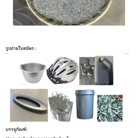
รูปถ่ายใบสมัคร :
บรรจุุภัณฑ์: