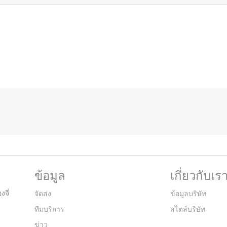
ข้อมูล
เกี่ยวกับเร
งจี่
จัดส่ง
ข้อมูลบริษัท
ทีมบริการ
สไตล์บริษัท
ข่าว