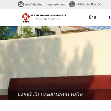


info@jhaluminiumpaste.com
+86-531-88823503
บ้าน
ผงอลูมิเนียมอุตสาหกรรมพลุไฟ