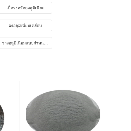
เม็ดรงควัตถุอลูมิเนียม
ผงอลูมิเนียมเคลือบ
วางอลูมิเนียมแบบกำหนดเอง