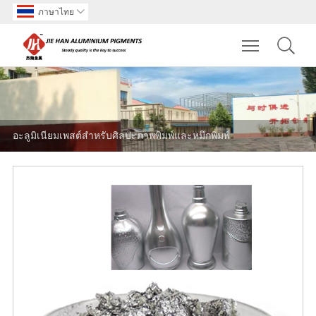
ภาษาไทย

Toggle main m
อะลูมิเนียมเพสต์สำหรับศิลปะภาพพิมพ์และหมึกพิมพ์