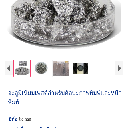
อะลูมิเนียมเพสต์สำหรับศิลปะภาพพิมพ์และหมึก
พิมพ์
ยี่ห้อ
Jie han