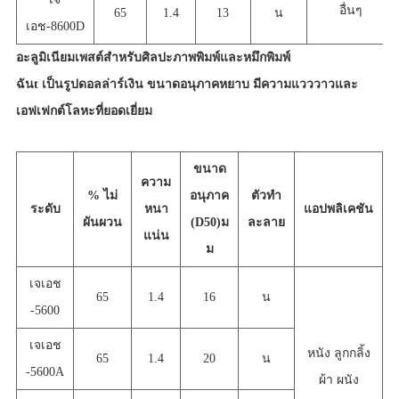
อื่นๆ
65
1.4
13
น
เอช-8600D
อะลูมิเนียมเพสต์สำหรับศิลปะภาพพิมพ์และหมึกพิมพ์
ฉัน
t เป็นรูปดอลล่าร์เงิน ขนาดอนุภาคหยาบ มีความแวววาวและ
เอฟเฟกต์โลหะที่ยอดเยี่ยม
ขนาด
ความ
% ไม่
อนุภาค
ตัวทำ
ระดับ
หนา
แอปพลิเคชัน
ผันผวน
(D50)
ม
ละลาย
แน่น
ม
เจเอช
65
1.4
16
น
-5600
เจเอช
หนัง ลูกกลิ้ง
65
1.4
20
น
-5600A
ผ้า ผนัง