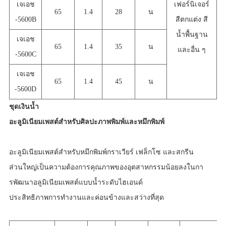
เจเอช
เฟอร์นิเจอร์
65
1.4
28
น
-5600B
สีตกแต่ง สี
น้ำพื้นฐาน
เจเอช
65
1.4
35
น
และอื่น ๆ
-5600C
เจเอช
65
1.4
45
น
-5600D
ชุดเงินน้ำ
อะลูมิเนียมเพสต์สำหรับศิลปะภาพพิมพ์และหมึกพิมพ์
อะลูมิเนียมเพสต์สำหรับหมึกพิมพ์กราเวียร์ เฟล็กโซ และสกรีน
ส่วนใหญ่เป็นความต้องการคุณภาพของอุตสาหกรรมน้อยลงในกา
รพัฒนาอลูมิเนียมเพสต์แบบน้ำระดับไฮเอนด์
ประสิทธิภาพการทำงานและ
ค่อนข้างและสว่างที่สุด