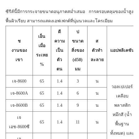
ซีรีส์นี้มีการกระจายขนาดอนุภาคสม่ำเสมอ การครอบคลุมของน้ำสูง
พื้นผิวเรียบ สามารถแสดงเอฟเฟกต์ที่นุ่มนวลและโครเมียม
ดี
ป
เอ็น
ช
ความ
ขนาด
ส
เมื่อ
งานของ
เป็น
สิ่งของ
ตัวทำ
แอปพลิเคชัน
ระเหย
เขา
ตัว
(d50)
ละลาย
%
ตน
ม
ม
เจ-
8600
65
1.4
3
น
วอลเปเปอร์
เจ-
8600A
65
1.4
6
น
เคลือบ
เจ-
8600B
65
1.4
9
น
พลาสติก
หมึกสี (น้ำ
เจ
65
1.4
11
น
พื้นฐาน
เอช-8600ซี
ทั้งหมด) และ
เจ