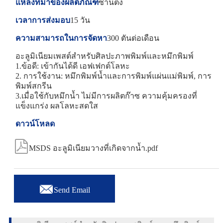
แหล่งที่มาของผลิตภัณฑ์
ซานตง
เวลาการส่งมอบ
15 วัน
ความสามารถในการจัดหา
300 ตันต่อเดือน
อะลูมิเนียมเพสต์สำหรับศิลปะภาพพิมพ์และหมึกพิมพ์
1.ข้อดี: เข้ากันได้ดี เอฟเฟกต์โลหะ
2. การใช้งาน: หมึกพิมพ์น้ำและการพิมพ์แผ่นแม่พิมพ์, การ
พิมพ์สกรีน
3.เมื่อใช้กับหมึกน้ำ ไม่มีการผลิตก๊าซ ความคุ้มครองที่
แข็งแกร่ง ผลโลหะสดใส
ดาวน์โหลด

MSDS อะลูมิเนียมวางที่เกิดจากน้ำ.pdf

Send Email