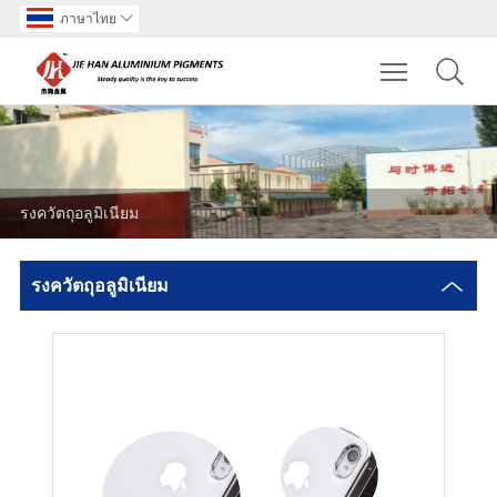
ภาษาไทย

Toggle main m
รงควัตถุอลูมิเนียม
รงควัตถุอลูมิเนียม